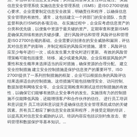
信息安全管理系统 实施信息安全管理系统（ISMS）是ISO 27001的核
心要求。企业需要制定信息安全政策，明确责任和程序，以确保信息
安全管理的有效性。通常，这包括建立一个跨部门的安全团队，负责
监督和执行ISMS的各项活动。 在实施过程中，企业应考虑信息资产的
分类和优先级，以便集中资源于最关键的资产。定期审查和更新ISMS
是确保其持续有效的关键步骤。 进行风险评估和管理 风险评估和管理
是ISO 27001合规的基础。企业需要识别潜在的安全威胁和漏洞，评估
其对信息资产的影响，并制定相应的风险应对措施。通常，风险评估
应至少每年进行一次，或在发生重大变化时进行更新。 有效的风险管
理策略可能包括接受、转移、减少或避免风险。企业应根据风险的严
重性和发生概率来选择适当的应对措施，确保资源的合理分配。 建立
安全控制措施 建立安全控制措施是保护信息资产的重要环节。ISO
27001提供了一系列控制措施的框架，企业可以根据自身的风险评估
结果选择适合的控制措施。这些措施可能包括物理安全、访问控制、
数据加密和网络安全等。 企业应定期检查和测试这些控制措施的有效
性，以确保它们能够有效防止安全事件的发生。实施强有力的控制措
施不仅能降低风险，还能增强客户和合作伙伴的信任。 进行员工培训
和意识提升 员工培训和意识提升是确保信息安全管理系统成功的关键
因素。所有员工都应了解信息安全政策和程序，并接受定期的培训，
以提高其对信息安全威胁的认识。培训内容应包括识别钓鱼攻击、密
码管理和数据保护等基本知识。…