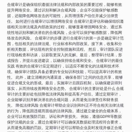
合规审计是确保组织遵循法律法规和内部政策的重要过程，能够有效
提升网络安全。通过识别和解决合规风险，企业不仅能保护敏感数
据，还能降低网络攻击的可能性，从而增强客户信任并减少法律责
任。 如何进行合规审计以增强网络安全 合规审计是评估和确保组织遵
循相关法律法规及内部政策的过程，能够显著增强网络安全。通过系
统性地识别和解决潜在的合规风险，企业可以保护敏感数据，降低网
络攻击的风险。 合规审计的步骤 进行合规审计的第一步是确定审计范
围，包括相关的法律法规、行业标准和内部政策。接下来，收集和分
析相关数据，评估现有的安全控制措施和流程。 然后，审计团队应进
行现场检查和访谈，以获取更深入的见解。最后，整理审计结果，形
成报告，并提出改进建议，以确保持续合规和安全。 合规审计的最佳
实践 有效的合规审计应定期进行，以适应不断变化的法规和技术环
境。确保审计团队具备必要的专业知识和技能，可以提高审计的有效
性。 此外，建立清晰的沟通渠道，确保各部门之间的信息共享，能够
促进合规文化的形成。最后，实施审计后跟踪机制，以确保建议得到
落实，从而持续改善网络安全态势。 合规审计的主要好处是什么 合规
审计的主要好处包括降低法律风险和提高客户信任。通过定期审计，
企业能够识别并解决潜在的合规问题，从而避免法律责任和财务损
失。 降低法律风险 合规审计帮助企业识别和纠正不符合相关法律法规
的行为，降低因违规而面临的法律风险。通过建立健全的合规体系，
企业可以有效预防罚款、诉讼和声誉损失。 例如，遵循GDPR等数据
保护法规的企业，通过合规审计可以确保其数据处理流程符合要求，
从而避免高额的罚款。定期审计还可以帮助企业及时发现并修正合规