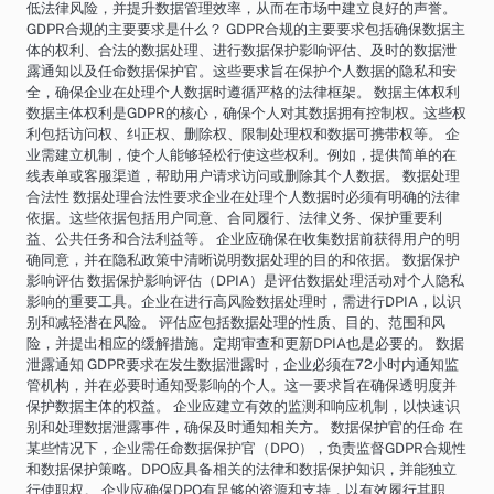
低法律风险，并提升数据管理效率，从而在市场中建立良好的声誉。
GDPR合规的主要要求是什么？ GDPR合规的主要要求包括确保数据主
体的权利、合法的数据处理、进行数据保护影响评估、及时的数据泄
露通知以及任命数据保护官。这些要求旨在保护个人数据的隐私和安
全，确保企业在处理个人数据时遵循严格的法律框架。 数据主体权利
数据主体权利是GDPR的核心，确保个人对其数据拥有控制权。这些权
利包括访问权、纠正权、删除权、限制处理权和数据可携带权等。 企
业需建立机制，使个人能够轻松行使这些权利。例如，提供简单的在
线表单或客服渠道，帮助用户请求访问或删除其个人数据。 数据处理
合法性 数据处理合法性要求企业在处理个人数据时必须有明确的法律
依据。这些依据包括用户同意、合同履行、法律义务、保护重要利
益、公共任务和合法利益等。 企业应确保在收集数据前获得用户的明
确同意，并在隐私政策中清晰说明数据处理的目的和依据。 数据保护
影响评估 数据保护影响评估（DPIA）是评估数据处理活动对个人隐私
影响的重要工具。企业在进行高风险数据处理时，需进行DPIA，以识
别和减轻潜在风险。 评估应包括数据处理的性质、目的、范围和风
险，并提出相应的缓解措施。定期审查和更新DPIA也是必要的。 数据
泄露通知 GDPR要求在发生数据泄露时，企业必须在72小时内通知监
管机构，并在必要时通知受影响的个人。这一要求旨在确保透明度并
保护数据主体的权益。 企业应建立有效的监测和响应机制，以快速识
别和处理数据泄露事件，确保及时通知相关方。 数据保护官的任命 在
某些情况下，企业需任命数据保护官（DPO），负责监督GDPR合规性
和数据保护策略。DPO应具备相关的法律和数据保护知识，并能独立
行使职权。 企业应确保DPO有足够的资源和支持，以有效履行其职