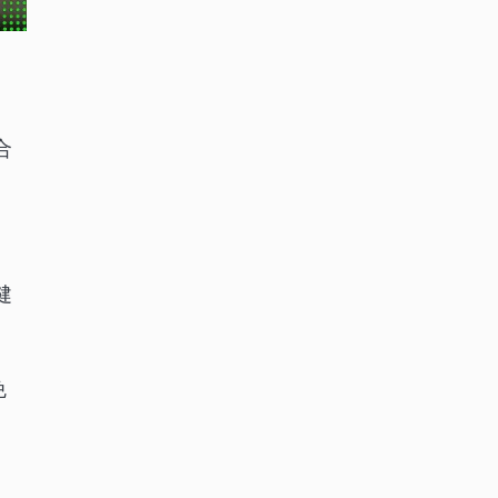
合
健
免