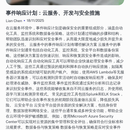
网络安全服务：事件管理
事件响应计划：云服务、开发与安全措施
18/11/2025
Lian Chen
在云服务环境中，事件响应计划是确保安全的重要组成部分，涵盖自动
化工具、监控系统和数据备份策略。这些计划通过明确的步骤和结构，
帮助团队迅速识别和应对安全事件，从而最大限度地减少损失并提升未
来的安全性。 云服务中的事件响应计划有哪些解决方案 云服务中的事
件响应计划通常包括自动化工具、监控系统、安全平台和数据备份策
略。这些解决方案旨在快速识别、响应和恢复因安全事件造成的影响。
自动化响应工具 自动化响应工具可以帮助企业快速处理安全事件，减少
人工干预。这些工具通过预设的规则和脚本自动执行响应措施，如隔离
受感染的系统或封锁可疑的用户账户。 例如，使用AWS Lambda等无服
务器计算服务，可以在检测到异常活动时自动触发响应程序，确保及时
处理潜在威胁。 事件监控系统 事件监控系统通过实时分析和日志记录
来识别安全事件。这些系统能够收集来自不同云服务的日志，并使用机
器学习算法检测异常模式。 常见的监控工具包括Splunk和ELK Stack，
它们可以帮助企业在事件发生的初期阶段迅速做出反应，降低损失风
险。 云安全平台 云安全平台提供全面的安全解决方案，包括身份管
理、数据加密和网络安全。这些平台通常集成多种安全功能，帮助企业
在云环境中保护敏感数据。 例如，使用Microsoft Azure Security
Center可以实现对云资源的集中管理和安全评估，确保符合行业标准和
法规要求。 数据备份与恢复策略 数据备份与恢复策略是应对安全事件