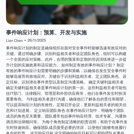
网络安全服务：事件管理
事件响应计划：预算、开发与实施
26/11/2025
Lian Chen
事件响应计划的制定是确保组织在面对安全事件时能够迅速有效应对的
关键。通过明确步骤、识别利益相关者和设定团队角色，组织可以构建
一个全面的应对策略。此外，合理的预算和定期的培训演练将进一步提
升计划的实施效果和适应能力。 如何制定有效的事件响应计划？ 制定
有效的事件响应计划需要明确的步骤和策略，以确保在发生安全事件时
能够迅速而有效地应对。关键在于识别利益相关者、定义团队角色、设
定目标、识别潜在事件类型以及制定沟通策略。 确定关键利益相关者
确定关键利益相关者是事件响应计划的第一步。这些利益相关者可能包
括IT部门、法律顾问、管理层和外部供应商等，他们在事件发生时扮演
重要角色。 与利益相关者进行沟通，确保他们了解各自的责任和期望，
可以提高响应计划的有效性。定期召开会议，更新利益相关者的相关信
息和计划进展。 定义响应团队角色 在事件响应计划中，明确每个团队
成员的角色至关重要。团队通常包括事件响应经理、技术专家、沟通协
调员和法律顾问等。 为每个角色制定清晰的职责说明，有助于在事件发
生时快速响应。确保团队成员接受必要的培训，以便他们能够有效履行
各自的职责。 设定响应目标 设定明确的响应目标可以帮助团队在事件