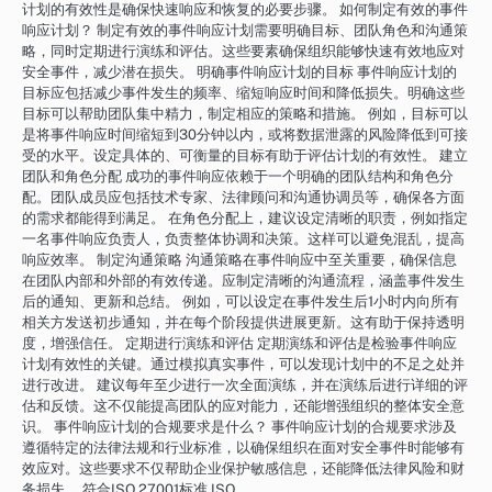
计划的有效性是确保快速响应和恢复的必要步骤。 如何制定有效的事件
响应计划？ 制定有效的事件响应计划需要明确目标、团队角色和沟通策
略，同时定期进行演练和评估。这些要素确保组织能够快速有效地应对
安全事件，减少潜在损失。 明确事件响应计划的目标 事件响应计划的
目标应包括减少事件发生的频率、缩短响应时间和降低损失。明确这些
目标可以帮助团队集中精力，制定相应的策略和措施。 例如，目标可以
是将事件响应时间缩短到30分钟以内，或将数据泄露的风险降低到可接
受的水平。设定具体的、可衡量的目标有助于评估计划的有效性。 建立
团队和角色分配 成功的事件响应依赖于一个明确的团队结构和角色分
配。团队成员应包括技术专家、法律顾问和沟通协调员等，确保各方面
的需求都能得到满足。 在角色分配上，建议设定清晰的职责，例如指定
一名事件响应负责人，负责整体协调和决策。这样可以避免混乱，提高
响应效率。 制定沟通策略 沟通策略在事件响应中至关重要，确保信息
在团队内部和外部的有效传递。应制定清晰的沟通流程，涵盖事件发生
后的通知、更新和总结。 例如，可以设定在事件发生后1小时内向所有
相关方发送初步通知，并在每个阶段提供进展更新。这有助于保持透明
度，增强信任。 定期进行演练和评估 定期演练和评估是检验事件响应
计划有效性的关键。通过模拟真实事件，可以发现计划中的不足之处并
进行改进。 建议每年至少进行一次全面演练，并在演练后进行详细的评
估和反馈。这不仅能提高团队的应对能力，还能增强组织的整体安全意
识。 事件响应计划的合规要求是什么？ 事件响应计划的合规要求涉及
遵循特定的法律法规和行业标准，以确保组织在面对安全事件时能够有
效应对。这些要求不仅帮助企业保护敏感信息，还能降低法律风险和财
务损失。 符合ISO 27001标准 ISO…