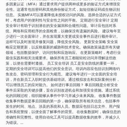
多因素认证（MFA）通过要求用户提供两种或更多的验证方式来增强安
全性。这通常包括密码和其他身份验证方式，如短信验证码或生物识别
信息。 实施MFA可以显著降低未授权访问的风险。选择合适的认证方式
时，考虑用户的便利性与安全性之间的平衡。 定期进行安全审计 定期
安全审计有助于识别潜在的安全漏洞和合规性问题。审计应包括对系
统、网络和应用程序的全面检查，以确保没有遗漏的风险。 建议每年至
少进行一次全面审计，并在发现重大变更或安全事件后进行额外审计。
这样可以及时发现并修复问题，降低安全风险。 更新安全策略 安全策
略应定期更新，以反映最新的威胁和技术变化。确保政策涵盖所有关键
领域，包括数据保护、访问控制和应急响应。 在更新策略时，考虑行业
最佳实践和相关法规要求。确保所有员工都能轻松访问并理解这些政
策，以便在需要时遵循。 员工安全培训 员工是安全防线的重要一环，
定期的安全培训可以提高他们的安全意识。培训内容应包括识别网络钓
鱼攻击、密码管理和安全行为规范。 建议每年进行一次全面的安全培
训，并在新员工入职时提供基础培训。通过模拟攻击和实际案例分析，
可以增强员工的应对能力。 如何进行事后回顾？ 事后回顾是分析安全
事件后采取的关键步骤，旨在识别改进机会和加强安全措施。通过系统
化的回顾过程，组织能够从事件中学习并减少未来风险。 收集事件数据
收集事件数据是事后回顾的第一步，确保获取所有相关信息，包括事件
发生的时间、地点、涉及的系统和人员。数据应包括日志文件、用户报
告和系统警报，以便全面了解事件的背景。 在收集数据时，确保信息的
准确性和完整性。使用自动化工具可以提高数据收集的效率，并减少人
为错误。…