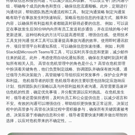
何获取信息和报告问题，可以减少混乱和误解。 可以设立专门的沟通小
组，明确每个成员的角色和责任，确保信息流通顺畅。此外，定期进行
沟通培训，帮助团队熟悉沟通流程和工具。 制定沟通策略 制定沟通策
略有助于在事故发生时快速响应。策略应包括信息的传递方式、频率和
内容，以确保所有利益相关者都能及时获得必要的信息。 例如，可以设
定在事故发生后30分钟内向所有员工发送初步通告，并在后续的每小时
更新进展。这种结构化的方法可以提高透明度，增强信任感。 使用技术
工具支持沟通 技术工具可以显著提高事故沟通的效率。使用即时通讯软
件、项目管理平台和通知系统，可以确保信息快速传播。 例如，利用
Slack或Microsoft Teams等工具，可以实时共享信息和更新，减少邮件
往来的延迟。此外，考虑使用自动化通知系统，确保在关键时刻及时通
知所有相关人员。 高管在危机管理中的角色是什么？ 高管在危机管理
中扮演着关键角色，他们负责制定战略、协调团队并确保有效沟通。通
过领导力和决策能力，高管能够引导组织应对突发事件，保护企业声誉
和利益。 危机领导者的职责 危机领导者的主要职责包括制定应急响应
计划、指挥团队执行策略以及与外部利益相关者沟通。高管需要迅速评
估危机的性质，确定优先事项，并分配资源以应对挑战。 在危机发生
时，领导者还需保持透明，及时向员工和公众提供信息，以减少谣言和
不安。有效的沟通可以增强信任，帮助组织更快恢复正常运营。 决策过
程中的高管参与 高管在决策过程中需积极参与，确保所有关键因素被考
虑。决策应基于准确的信息和分析，领导者需要快速判断并做出明智的
选择，以应对危机带来的不确定性。…