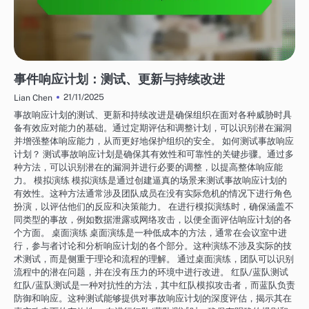
网络安全服务：事件管理
事件响应计划：测试、更新与持续改进
21/11/2025
Lian Chen
事故响应计划的测试、更新和持续改进是确保组织在面对各种威胁时具
备有效应对能力的基础。通过定期评估和调整计划，可以识别潜在漏洞
并增强整体响应能力，从而更好地保护组织的安全。 如何测试事故响应
计划？ 测试事故响应计划是确保其有效性和可靠性的关键步骤。通过多
种方法，可以识别潜在的漏洞并进行必要的调整，以提高整体响应能
力。 模拟演练 模拟演练是通过创建逼真的场景来测试事故响应计划的
有效性。这种方法通常涉及团队成员在没有实际危机的情况下进行角色
扮演，以评估他们的反应和决策能力。 在进行模拟演练时，确保涵盖不
同类型的事故，例如数据泄露或网络攻击，以便全面评估响应计划的各
个方面。 桌面演练 桌面演练是一种低成本的方法，通常在会议室中进
行，参与者讨论和分析响应计划的各个部分。这种演练不涉及实际的技
术测试，而是侧重于理论和流程的理解。 通过桌面演练，团队可以识别
流程中的潜在问题，并在没有压力的环境中进行改进。 红队/蓝队测试
红队/蓝队测试是一种对抗性的方法，其中红队模拟攻击者，而蓝队负责
防御和响应。这种测试能够提供对事故响应计划的深度评估，揭示其在