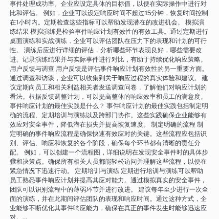
事件处理成功率。企业应设定具体的目标值，以便在实际操作中进行对
比和评估。 例如，企业可以设定响应时间不超过15分钟，恢复时间控制
在1小时内。定期检查这些指标可以帮助发现潜在的改进机会。 模拟演
练结果 模拟演练是检验事件响应计划有效性的有效工具。通过定期进行
桌面演练和实战演练，企业可以评估团队在压力下的表现和计划的可行
性。 演练后应进行详细的评估，分析哪些环节表现良好，哪些需要改
进。记录演练结果并与实际事件进行对比，有助于持续优化响应策略。
用户反馈与调查 用户反馈是评估事件响应计划有效性的另一重要方面。
通过调查和访谈，企业可以收集到关于响应过程的真实体验和建议。 建
议定期向员工和相关利益相关者发送调查问卷，了解他们对响应计划的
看法。根据反馈调整计划，可以提高整体的响应效率和员工的满意度。
事件响应计划的最佳实践是什么？ 事件响应计划的最佳实践包括制定明
确的流程、定期培训与演练以及跨部门协作。这些实践确保企业能够有
效应对安全事件，降低潜在损失并提高恢复速度。 制定明确的流程 制
定明确的事件响应流程是确保快速有效应对的关键。这些流程应包括识
别、评估、响应和恢复的各个阶段，确保每个环节都有清晰的责任分
配。 例如，可以创建一个流程图，详细说明在发现安全事件时的具体步
骤和决策点。确保所有相关人员都能轻松访问并理解这些流程，以便在
紧急情况下迅速行动。 定期培训与演练 定期进行培训与演练可以帮助
员工熟悉事件响应计划并提高其应对能力。通过模拟真实的安全事件，
团队可以识别流程中的薄弱环节并进行改进。 建议每年至少进行一次全
面的演练，并在此期间评估团队的表现和响应时间。通过这种方式，企
业能够不断优化其事件响应能力，确保在真正的事件发生时能够迅速应
对。…