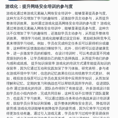
游戏化：提升网络安全培训的参与度
游戏化通过将游戏元素融入网络安全培训中，能够显著提高参与度。
这种方法不仅增加了学习的趣味性，还激励学员主动参与，从而提升
整体培训效果。 如何通过游戏化提高网络安全培训的参与度？ 游戏化
通过将游戏元素融入网络安全培训中，能够显著提高参与度。这种方
法不仅增加了学习的趣味性，还激励学员主动参与，从而提升整体培
训效果。 增强学习动机 游戏化能够通过设定目标、奖励机制和竞争元
素来增强学习动机。例如，学员在完成特定任务后可以获得积分或徽
章，这种即时反馈激励他们继续学习。此外，排行榜可以促进健康竞
争，进一步激发学员的积极性。 在设计培训时，可以考虑设置不同难
度级别的任务，让学员根据自己的能力选择挑战，从而提升他们的参
与感和成就感。 提升知识保留率 游戏化的培训方式通常能提高知识的
保留率，因为它通过互动和实践加深了学习体验。研究表明，参与者
在游戏环境中学习时，信息的记忆效果往往比传统教学方式更好。 例
如，模拟攻击场景可以让学员在真实环境中应用所学知识，从而加深
理解和记忆。定期的复习和挑战也可以帮助巩固所学内容。 促进团队
合作 通过游戏化的培训，团队合作得到了有效促进。许多游戏设计鼓
励学员在小组内协作，完成共同目标，这种互动不仅增强了团队凝聚
力，也提高了学习效果。 可以通过团队任务和合作挑战来设计培训课
程，鼓励学员分享知识和策略，提升整体的网络安全意识。 降低培训
疲劳感 游戏化培训能够有效降低学员的疲劳感，因为它将学习过程变
得更加生动有趣。通过引入游戏元素，学员在学习过程中更容易保持