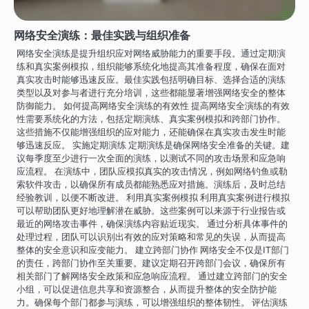
网络安全演练：最佳实践与组织准备
网络安全演练是提升组织应对网络威胁能力的重要手段。通过定期演
练和真实案例模拟，组织能够系统化地提高其准备程度，确保在面对
真实攻击时能够迅速反应。最佳实践包括明确目标、选择合适的演练
类型以及对参与者进行充分培训，这些都能显著增强网络安全的整体
防御能力。 如何提高网络安全演练的有效性 提高网络安全演练的有效
性需要系统化的方法，包括定期演练、真实案例模拟和跨部门协作。
这些措施不仅能增强组织的应对能力，还能确保在真实攻击发生时能
够迅速反应。 实施定期演练 定期演练是确保网络安全准备的关键。建
议每季度至少进行一次全面的演练，以测试不同的攻击场景和应急响
应流程。 在演练中，团队应模拟真实的攻击情况，例如网络钓鱼或勒
索软件攻击，以确保所有成员都能熟悉应对措施。演练后，及时总结
经验教训，以便不断改进。 利用真实案例模拟 利用真实案例进行模拟
可以帮助团队更好地理解潜在威胁。这些案例可以来源于行业报告或
最近的网络攻击事件，确保演练内容贴近现实。 通过分析具体事件的
处理过程，团队可以识别出有效的应对策略和常见的失误，从而提高
整体的安全意识和应变能力。 建立跨部门协作 网络安全不仅是IT部门
的责任，跨部门协作至关重要。建议定期召开跨部门会议，确保所有
相关部门了解网络安全政策和应急响应流程。 通过建立跨部门的安全
小组，可以促进信息共享和资源整合，从而提升整体的安全防护能
力。确保每个部门都参与演练，可以增强组织的整体韧性。 评估演练