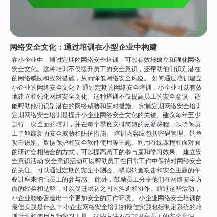
网络安全文化：通过培训在小型企业中构建
在小企业中，通过定期的网络安全培训，可以有效地建立和强化网络
安全文化。这种培训不仅提升员工的安全意识，还帮助他们识别潜在
的网络威胁和应对措施，从而降低网络安全风险。 如何通过培训建立
小企业的网络安全文化？ 通过定期的网络安全培训，小企业可以有效
地建立和强化网络安全文化。这种培训不仅提高员工的安全意识，还
能帮助他们识别潜在的网络威胁和应对措施。 实施定期网络安全培训
定期网络安全培训是提升小企业网络安全文化的关键。建议每年至少
进行一次全面的培训，并在每个季度安排简短的更新课程，以确保员
工了解最新的安全威胁和防护措施。 培训内容应包括密码管理、钓鱼
攻击识别、数据保护和安全软件使用等主题。利用在线课程和面对面
的研讨会相结合的方式，可以提高员工的参与度和学习效果。 建立安
全意识活动 安全意识活动可以帮助员工在日常工作中保持对网络安全
的关注。可以通过定期的安全小测验、模拟钓鱼攻击和安全主题的午
餐讲座来增强员工的参与感。 此外，鼓励员工分享他们在网络安全方
面的经验和见解，可以促进团队之间的沟通和协作。通过这些活动，
小企业能够营造出一个更加安全的工作环境。 小企业网络安全培训的
最佳实践是什么？ 小企业网络安全培训的最佳实践包括制定系统的培
训计划和使用互动学习工具。这些方法不仅能提高员工的安全意识，