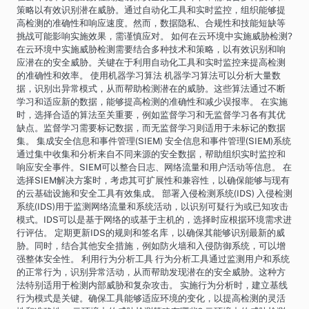
策略以有效识别潜在威胁。通过自动化工具和实时监控，组织能够提
高检测的准确性和响应速度。然而，数据隐私、合规性和技能短缺等
挑战可能影响实施效果，需谨慎应对。 如何在云环境中实施威胁检测?
在云环境中实施威胁检测需要结合多种技术和策略，以有效识别和响
应潜在的安全威胁。关键在于利用自动化工具和实时监控来提高检测
的准确性和效率。 使用机器学习算法 机器学习算法可以分析大量数
据，识别出异常模式，从而帮助检测潜在的威胁。这些算法通过不断
学习和适应新的数据，能够提高检测的准确性和减少误报率。 在实施
时，选择合适的算法至关重要，例如监督学习和无监督学习各有其优
缺点。监督学习需要标记数据，而无监督学习则适用于未标记的数据
集。 集成安全信息和事件管理(SIEM) 安全信息和事件管理(SIEM)系统
通过集中收集和分析来自不同来源的安全数据，帮助组织实时监控和
响应安全事件。SIEM可以整合日志、网络流量和用户活动等信息。 在
选择SIEM解决方案时，考虑其可扩展性和兼容性，以确保能够与现有
的云基础设施和安全工具有效集成。 部署入侵检测系统(IDS) 入侵检测
系统(IDS)用于监测网络流量和系统活动，以识别可疑行为或已知攻击
模式。IDS可以是基于网络的或基于主机的，选择时应根据环境需求进
行评估。 定期更新IDS的规则和签名库，以确保其能够识别最新的威
胁。同时，结合其他安全措施，例如防火墙和入侵防御系统，可以增
强整体安全性。 利用行为分析工具 行为分析工具通过监测用户和系统
的正常行为，识别异常活动，从而帮助发现潜在的安全威胁。这种方
法特别适用于检测内部威胁和复杂攻击。 实施行为分析时，建立基线
行为模式是关键。确保工具能够适应环境的变化，以提高检测的灵活