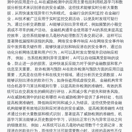
测中的应用是什么 AI在威胁检测中的应用主要包括利用机器学习和数
据分析技术来识别潜在的安全威胁。这些技术能够实时分析大量数
据，从而快速发现异常行为和模式。 金融行业的实时监控 在金融行
业，AI技术被广泛应用于实时监控交易活动，以便及时发现可疑行
为。通过分析交易数据，AI能够识别出异常模式，例如频繁的小额交
易或不寻常的账户活动。 金融机构通常会使用基于AI的系统来提高监
控效率，这些系统能够在几毫秒内处理数百万条交易记录。这样可以
显著降低漏报和误报的风险。 网络安全事件响应 AI在网络安全事件响
应中发挥着关键作用，能够快速识别和响应潜在的安全事件。通过自
动化分析网络流量和用户行为，AI可以及时发出警报并启动响应程
序。 例如，当系统检测到异常流量时，AI可以自动隔离受影响的设
备，防止进一步的损害。这种快速反应能力对于保护金融数据和客户
信息至关重要。 欺诈检测与预防 AI在欺诈检测与预防方面的应用日益
重要，尤其是在信用卡和在线支付领域。通过分析历史交易数据，AI
能够识别出潜在的欺诈行为，如身份盗用或虚假交易。 金融机构常常
结合机器学习算法和规则引擎，以提高欺诈检测的准确性。有效的系
统可以在交易发生的瞬间进行评估，从而减少客户损失和财务风险。
AI在威胁检测中的好处有哪些 AI在威胁检测中提供了多种好处，包括
提高检测准确性、降低响应时间和减少人为错误。这些优势使得金融
机构能够更有效地识别和应对潜在的安全威胁。 提高检测准确性 AI技
术通过分析大量数据和模式识别，显著提高了威胁检测的准确性。机
器学习算法能够从历史数据中学习，识别出正常行为与异常活动之间
的细微差别。 例如，AI系统可以在几毫秒内处理数千个交易记录，发
现潜在的欺诈行为，而传统方法可能需要数小时。这样的高效性不仅