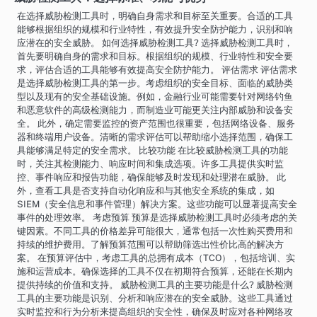
在选择威胁检测工具时，明确自身需求和目标至关重要。合适的工具
能够根据组织的规模和行业特性，有效提升安全防护能力，识别和响
应潜在的安全威胁。 如何选择威胁检测工具? 选择威胁检测工具时，
首先要明确自身的需求和目标。根据组织的规模、行业特性和安全要
求，评估合适的工具能够有效提高安全防护能力。 评估需求 评估需求
是选择威胁检测工具的第一步。考虑组织的安全目标、面临的威胁类
型以及现有的安全基础设施。例如，金融行业可能需要针对网络钓鱼
和恶意软件的高级检测能力，而制造业可能更关注内部威胁和设备安
全。 此外，确定需要监控的资产范围也很重要，包括网络设备、服务
器和终端用户设备。清晰的需求评估可以帮助缩小选择范围，确保工
具能够满足特定的安全需求。 比较功能 在比较威胁检测工具的功能
时，关注其检测能力、响应时间和集成选项。许多工具提供实时监
控、事件响应和报告功能，确保能够及时发现和处理潜在威胁。 此
外，查看工具是否支持自动化响应和与其他安全系统的集成，如
SIEM（安全信息和事件管理）解决方案。这些功能可以显著提高安全
事件的处理效率。 考虑预算 预算是选择威胁检测工具时必须考虑的关
键因素。不同工具的价格差异可能很大，通常包括一次性购买费用和
持续的维护费用。了解预算范围可以帮助筛选出性价比高的解决方
案。 在预算评估中，考虑工具的总拥有成本（TCO），包括培训、实
施和运营成本。确保选择的工具不仅在初期符合预算，还能在长期内
提供持续的价值和支持。 威胁检测工具的主要功能是什么? 威胁检测
工具的主要功能是识别、分析和响应潜在的安全威胁。这些工具通过
实时监控和行为分析来提高组织的安全性，确保及时应对各种网络攻