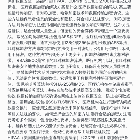
保护数据安全，还能符合HIPAA、GDPR和ISO/IEC 27001等相关法规
标准。 医疗数据加密的解决方案是什么 医疗数据加密的解决方案主要
包括对称加密、非对称加密、哈希加密技术和数据传输加密协议。这
些方法确保患者信息的安全性和隐私，符合相关法规要求。 对称加密
方法 对称加密方法使用相同的密钥进行数据的加密和解密。这种方法
速度快，适合处理大量数据，但密钥的安全存储和管理是一个重要挑
战。 常见的对称加密算法包括AES和DES。医疗机构在选择时应考虑
加密强度和性能，通常推荐使用128位或256位密钥长度的AES算法。
非对称加密方法 非对称加密方法使用一对密钥，公钥用于加密，私钥
用于解密。这种方法在密钥分发上更安全，但加密和解密速度相对较
慢。 RSA和ECC是常用的非对称加密算法。医疗机构可以利用非对称
加密来安全地共享敏感数据，如电子病历，确保只有授权人员能够访
问。 哈希加密技术 哈希加密技术将输入数据转换为固定长度的哈希
值，无法逆向恢复原始数据。它通常用于数据完整性验证和密码存
储。 常见的哈希算法包括SHA-256和MD5。医疗机构在存储患者密码
时应使用强哈希算法，并结合加盐技术以提高安全性。 数据传输加密
协议 数据传输加密协议确保在网络上传输的数据安全，防止被窃取或
篡改。常用的协议包括SSL/TLS和VPN。 医疗机构在进行远程访问或
数据交换时，应使用这些加密协议来保护敏感信息，确保符合HIPAA
等相关法规的要求。 如何选择合适的加密方法 选择合适的加密方法需
要考虑多个因素，包括合规性要求、数据类型和敏感性以及实施成
本。确保所选方法不仅能保护数据安全，还能符合相关法规和标准。
合规性要求 在医疗行业，合规性要求通常由法律法规决定，如
HIPAA（美国健康保险流通与问责法案）和GDPR（通用数据保护条