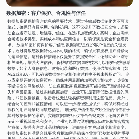
数据加密：客户保护、合规性与信任
数据加密是保护客户信息的重要技术，通过将敏感数据转化为不可读
格式，确保只有授权用户能够访问。这不仅提升了数据安全性，还帮
助企业遵守法规，增强客户信任。在选择加密解决方案时，企业需综
合考虑技术类型、实施成本和供应商信誉，以确保满足安全和合规要
求。 数据加密如何保护客户信息 数据加密是保护客户信息的关键技
术，通过将敏感数据转化为不可读的格式，确保只有授权用户能够访
问这些信息。这种保护措施不仅提升了数据安全性，还帮助企业遵守
相关法规，增强客户信任。 保护敏感数据 加密技术可以有效保护敏感
数据，如个人身份信息、财务记录和医疗数据。使用强加密算法（如
AES或RSA）可以确保数据在存储和传输过程中不被未授权访问。 企
业应定期评估其加密策略，确保使用最新的加密标准和技术，以抵御
不断演变的网络威胁。 防止数据泄露 数据泄露可能导致严重的财务损
失和声誉损害。通过实施数据加密，企业可以显著降低数据泄露的风
险，即使数据被盗，攻击者也无法轻易解密和利用这些信息。 此外，
结合访问控制和监控措施，可以进一步增强数据保护，确保只有经过
授权的用户能够访问敏感信息。 增强客户信任 客户对企业的信任在于
其对数据保护的承诺。实施数据加密不仅符合合规要求，还向客户展
示企业重视其隐私和安全。 企业可以通过透明的隐私政策和加密措施
的宣传，增强客户对其品牌的信任，进而提升客户忠诚度和满意度。
数据加密如何满足合规要求 数据加密是确保企业遵守法律法规的重要